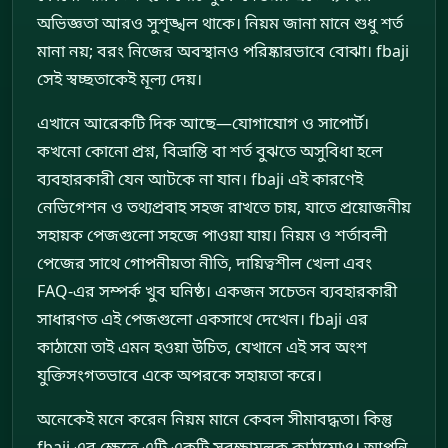
অভিজ্ঞতা আরও সুশৃঙ্খল থাকে। নিয়ম জানা মানে শুধু শর্ত
মানা নয়; বরং নিজের অবস্থানও পরিষ্কারভাবে বোঝা। fbaji
সেই স্বচ্ছতাকেই মূল্য দেয়।
এখানে আরেকটি দিক আছে—যোগাযোগ ও সাপোর্ট।
কখনো কোনো প্রশ্ন, বিভ্রান্তি বা শর্ত বুঝতে অসুবিধা হলে
ব্যবহারকারী যেন আটকে না যান। fbaji এই কারণেই
নেভিগেশন ও তথ্যপ্রবাহ সহজ রাখতে চায়, যাতে প্রয়োজনীয়
সহায়ক পেজগুলো সহজে পাওয়া যায়। নিয়ম ও শর্তাবলী
পেজের সাথে গোপনীয়তা নীতি, দায়িত্বশীল খেলা এবং
FAQ-এর সম্পর্ক খুব ঘনিষ্ঠ। একজন সচেতন ব্যবহারকারী
সাধারণত এই পেজগুলো একসাথে দেখেন। fbaji এর
কাঠামো তাই এমন হওয়া উচিত, যেখানে এই সব অংশ
যুক্তিসংগতভাবে একে অপরকে সহায়তা করে।
অনেকেই মনে করেন নিয়ম মানে কেবল সীমাবদ্ধতা। কিন্তু
fbaji এর ক্ষেত্রে এটি একটি সুরক্ষামূলক কাঠামোও। আপনি