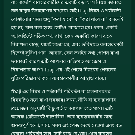
বাংলাদেশি ব্যবহারকারীদের একটি বড় অংশ নিয়ম জানতে
চান বাস্তব উদাহরণের মাধ্যমে। তাই fbaji নিয়ম ও শর্তাবলী
বোঝানোর সময় শুধু “করা যাবে” বা “করা যাবে না” বললেই
হয় না; কেন বলা হচ্ছে সেটিও বোঝাতে হয়। ধরুন, একটি
অ্যাকাউন্টে সঠিক তথ্য রাখা কেন জরুরি? কারণ এতে
নিরাপত্তা বাড়ে, যাচাই সহজ হয়, এবং ভবিষ্যতে ব্যবহারকারী
নিজেই সুবিধা পান। আবার, কেন লগইন তথ্য গোপন রাখা
দরকার? কারণ এটি আপনার ব্যক্তিগত অ্যাক্সেস ও
নিরাপত্তার অংশ। fbaji এর এই পেজে নিয়মের পেছনের
যুক্তি পরিষ্কার থাকলে ব্যবহারকারীর আস্থাও বাড়ে।
fbaji এর নিয়ম ও শর্তাবলী পরিবর্তন বা হালনাগাদের
বিষয়টিও মনে রাখা দরকার। সময়, নীতি বা ব্যবস্থাপনার
প্রয়োজন অনুযায়ী কিছু শর্ত হালনাগাদ হতে পারে। এটি
অনেক প্ল্যাটফর্মেই স্বাভাবিক। তবে ব্যবহারকারীর জন্য
গুরুত্বপূর্ণ হলো, সময় সময় এই পেজ দেখে নেওয়া এবং বড়
কোনো পরিবর্তন হলে সেটি বুঝে নেওয়া। এতে ব্যবহার